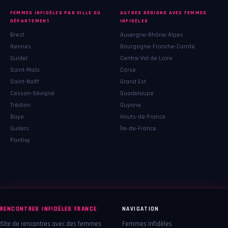
FEMMES INFIDÈLES PAR VILLE DU
AUTRES RÉGIONS AVEC FEMMES
DÉPARTEMENT
INFIDÈLES
Brest
Auvergne-Rhône-Alpes
Rennes
Bourgogne-Franche-Comté
Guidel
Centre-Val de Loire
Saint-Malo
Corse
Saint-Nolff
Grand Est
Cesson-Sévigné
Guadeloupe
Trédion
Guyane
Baye
Hauts-de-France
Guilers
Île-de-France
Pontivy
RENCONTRES INFIDÈLES FRANCE
NAVIGATION
Site de rencontres avec des femmes
Femmes Infidèles