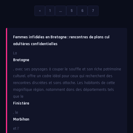
«
1
...
5
6
7
Femmes infidèles en Bretagne : rencontres de plans cul
adultères confidentielles
La
Bretagne
, avec ses paysages à couper le souffle et son riche patrimoine
culturel, offre un cadre idéal pour ceux qui recherchent des
rencontres discrètes et sans attache. Les habitants de cette
magnifique région, notamment dans des départements tels
que le
Finistère
, le
Morbihan
et l'