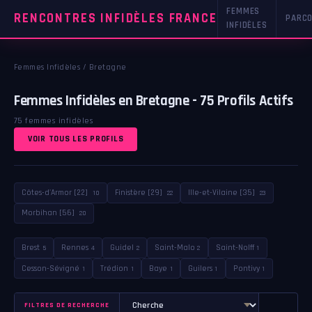
FEMMES
RENCONTRES INFIDÈLES FRANCE
PARCO
INFIDÈLES
Femmes Infidèles
/
Bretagne
Femmes Infidèles en Bretagne - 75 Profils Actifs
75 femmes infidèles
VOIR TOUS LES PROFILS
Côtes-d'Armor [22]
Finistère [29]
Ille-et-Vilaine [35]
10
22
23
Morbihan [56]
20
Brest
Rennes
Guidel
Saint-Malo
Saint-Nolff
5
4
2
2
1
Cesson-Sévigné
Trédion
Baye
Guilers
Pontivy
1
1
1
1
1
FILTRES DE RECHERCHE